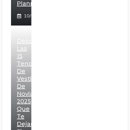
Planner!
10/02/2025
Descubre
Las
15
Tendencias
De
Vestidos
De
Novia
2025
Que
Te
Dejarán