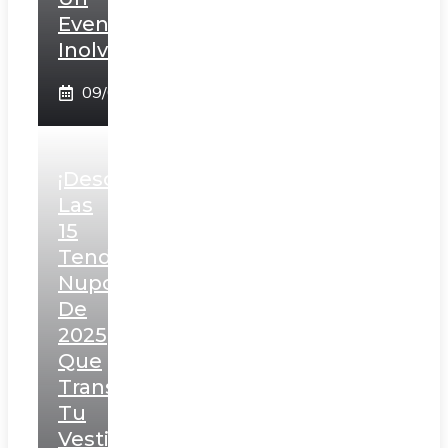
Evento
Inolvidable!
09/02/2025
¡Descubre
Las
15
Tendencias
Nupciales
De
2025
Que
Transformarán
Tu
Vestido