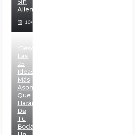
Sin
Aliento
10/02/2025
¡Descubre
Las
25
Ideas
Más
Asombrosas
Que
Harán
De
Tu
Boda
Un