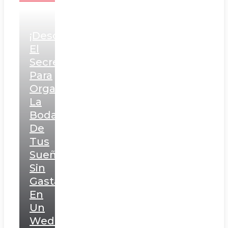
¡Descubre
El
Secreto
Para
Organizar
La
Boda
De
Tus
Sueños
Sin
Gastar
En
Un
Wedding