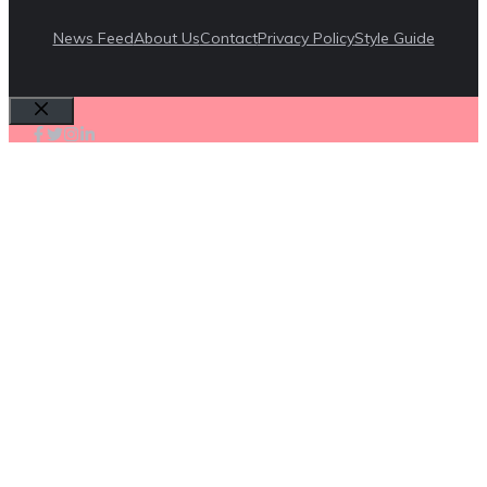
News Feed
About Us
Contact
Privacy Policy
Style Guide
Cerrar