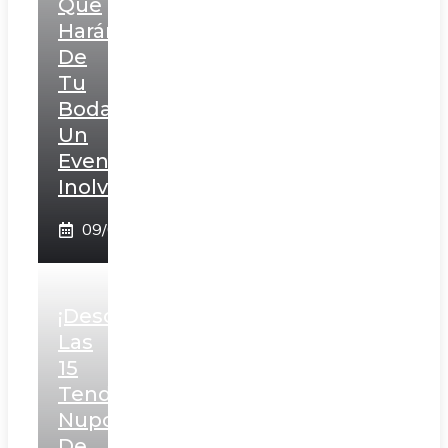
Que
Harán
De
Tu
Boda
Un
Evento
Inolvidable!
09/02/2025
¡Descubre
Las
15
Tendencias
Nupciales
De