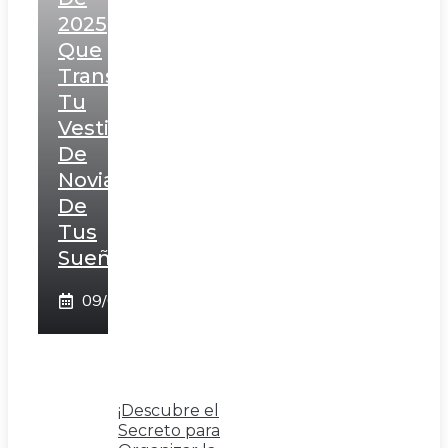
2025
Que
Transformarán
Tu
Vestido
De
Novia
De
Tus
Sueños!
09/02/2025
¡Descubre el
Secreto para