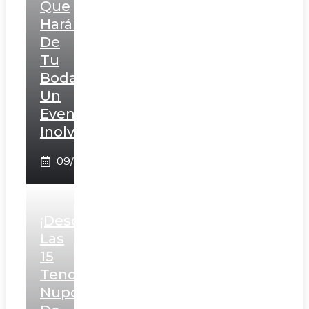
Que
Harán
De
Tu
Boda
Un
Evento
Inolvidable!
09/02/2025
¡Descubre
Las
15
Tendencias
Nupciales