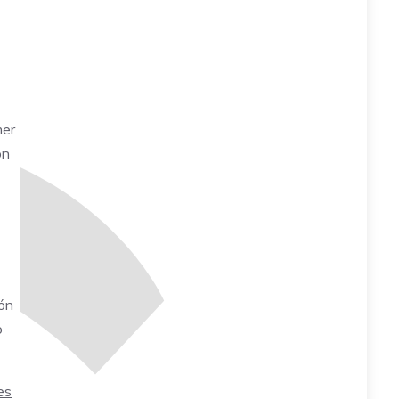
mer
on
ión
o