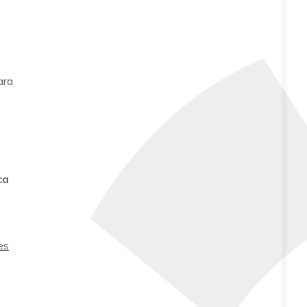
ara
ca