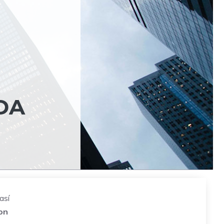
DA
así
on