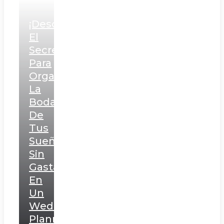
¡Descubre
El
Secreto
Para
Organizar
La
Boda
De
Tus
Sueños
Sin
Gastar
En
Un
Wedding
Planner!