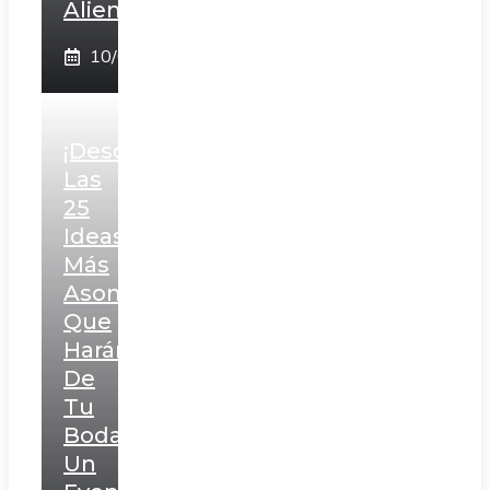
Aliento
10/02/2025
¡Descubre
Las
25
Ideas
Más
Asombrosas
Que
Harán
De
Tu
Boda
Un