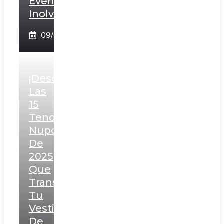
Evento
Inolvidable!
09/02/2025
¡Descubre
Las
15
Tendencias
Nupciales
De
2025
Que
Transformarán
Tu
Vestido
De