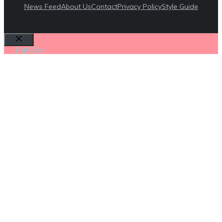
News Feed
About Us
Contact
Privacy Policy
Style Guide
Cerrar